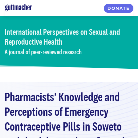
Skip
DONATE
to
main
content
International Perspectives
on Sexual and
Reproductive Health
A journal of peer-reviewed research
Pharmacists' Knowledge and
Perceptions of Emergency
Contraceptive Pills in Soweto