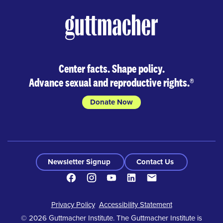
Center facts. Shape policy.
Advance sexual and reproductive rights.
®
Donate Now
Newsletter Signup
Contact Us
Facebook
Instagram
Youtube
LinkedIn
Contacto
Footer
Privacy Policy
Accessibility Statement
© 2026 Guttmacher Institute. The Guttmacher Institute is