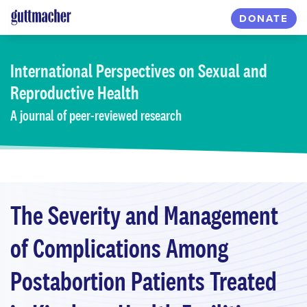
Skip
DONATE
to
main
content
International Perspectives
on Sexual and
Reproductive Health
A journal of peer-reviewed research
The Severity and Management
of Complications Among
Postabortion Patients Treated