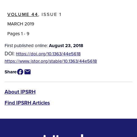
VOLUME 44
, ISSUE 1
MARCH 2019
Pages 1 - 9
First published online:
August 23, 2018
DOI:
https://doi.org/10.1363/44e5618
Source
https://www.jstor.org/stable/10.1363/44e5618
/
Share
Available
for
Purchase
IPSRH
About IPSRH
Find IPSRH Articles