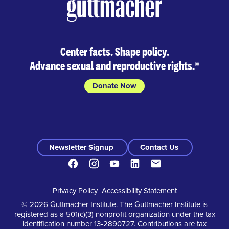
Center facts. Shape policy.
Advance sexual and reproductive rights.
®
Donate Now
Newsletter Signup
Contact Us
Facebook
Instagram
Youtube
LinkedIn
Contacto
Footer
Privacy Policy
Accessibility Statement
© 2026 Guttmacher Institute. The Guttmacher Institute is
registered as a 501(c)(3) nonprofit organization under the tax
identification number 13-2890727. Contributions are tax