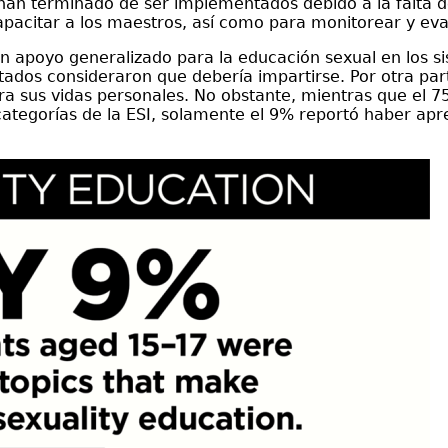
han terminado de ser implementados debido a la falta de
 capacitar a los maestros, así como para monitorear y e
un apoyo generalizado para la educación sexual en los s
ados consideraron que debería impartirse. Por otra part
ara sus vidas personales. No obstante, mientras que el 7
ategorías de la ESI, solamente el 9% reportó haber apr