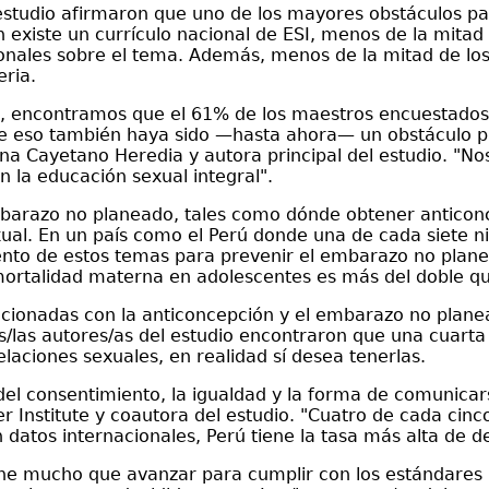
estudio afirmaron que uno de los mayores obstáculos par
en existe un currículo nacional de ESI, menos de la mita
acionales sobre el tema. Además, menos de la mitad de l
eria.
s, encontramos que el 61% de los maestros encuestados 
que eso también haya sido —hasta ahora— un obstáculo p
ana Cayetano Heredia y autora principal del estudio. "
 la educación sexual integral".
mbarazo no planeado, tales como dónde obtener anticonc
ual. En un país como el Perú donde una de cada siete 
ento de estos temas para prevenir el embarazo no plane
mortalidad materna en adolescentes es más del doble qu
acionadas con la anticoncepción y el embarazo no planea
s/las autores/as del estudio encontraron que una cuarta
laciones sexuales, en realidad sí desea tenerlas.
 del consentimiento, la igualdad y la forma de comunicar
er Institute y coautora del estudio. "Cuatro de cada ci
datos internacionales, Perú tiene la tasa más alta de d
iene mucho que avanzar para cumplir con los estándares 