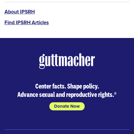
IPSRH
About IPSRH
Find IPSRH Articles
Center facts. Shape policy.
Advance sexual and reproductive rights.
®
Donate Now