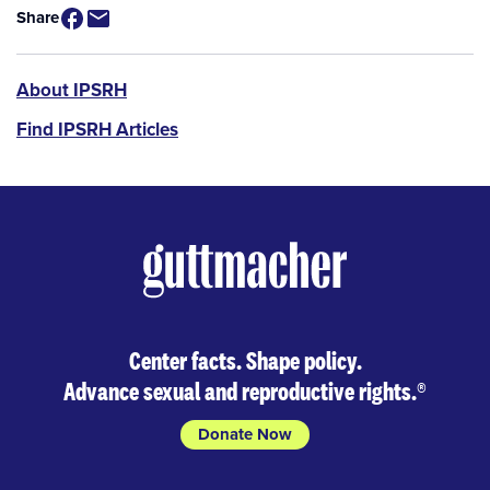
Share
IPSRH
About IPSRH
Find IPSRH Articles
Center facts. Shape policy.
Advance sexual and reproductive rights.
®
Donate Now