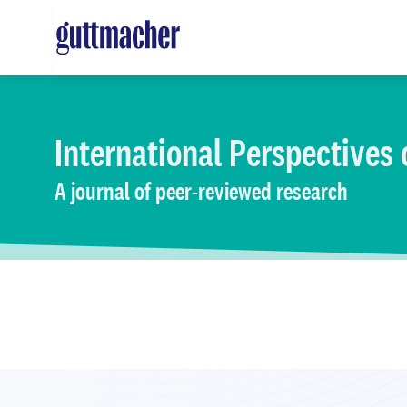
Skip
to
main
content
International Perspectives
A journal of peer-reviewed research