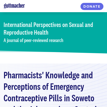
Skip
DONATE
to
main
content
International Perspectives
on Sexual and
Reproductive Health
A journal of peer-reviewed research
Pharmacists' Knowledge and
Perceptions of Emergency
Contraceptive Pills in Soweto