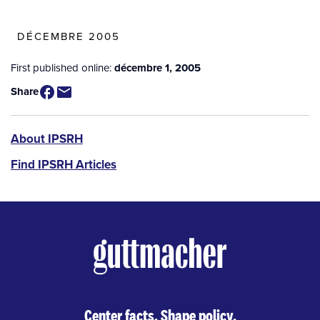
DÉCEMBRE 2005
First published online:
décembre 1, 2005
Share
IPSRH
About IPSRH
Find IPSRH Articles
Center facts. Shape policy.