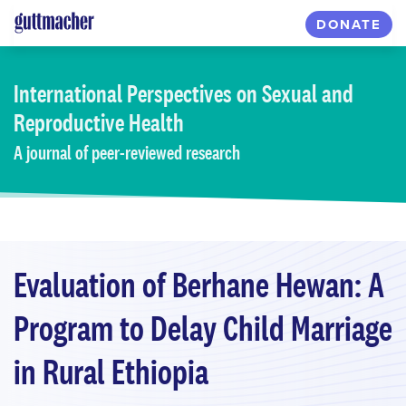
Skip
DONATE
to
main
content
International Perspectives
on Sexual and
Reproductive Health
A journal of peer-reviewed research
Evaluation of Berhane Hewan: A
Program to Delay Child Marriage
in Rural Ethiopia