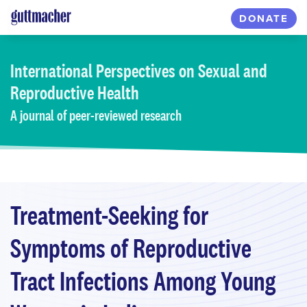
Skip
DONATE
to
main
content
International Perspectives
on Sexual and
Reproductive Health
A journal of peer-reviewed research
Treatment-Seeking for
Symptoms of Reproductive
Tract Infections Among Young