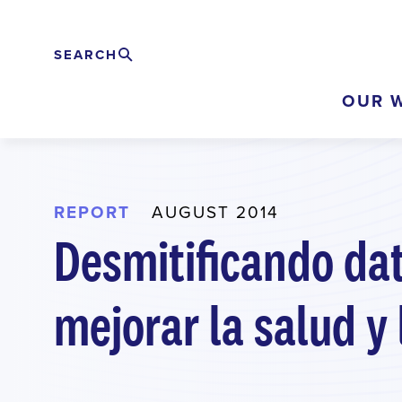
Skip
to
SEARCH
Buscar
EXPAND
main
OUR 
content
REPORT
AUGUST 2014
Desmitificando dat
mejorar la salud y