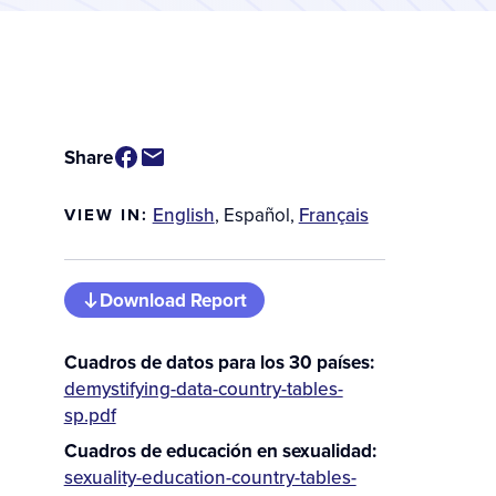
Share
English
,
Español
,
Français
VIEW IN:
Download Report
Cuadros de datos para los 30 países
Additional
demystifying-data-country-tables-
Downloads
sp.pdf
Cuadros de educación en sexualidad
sexuality-education-country-tables-