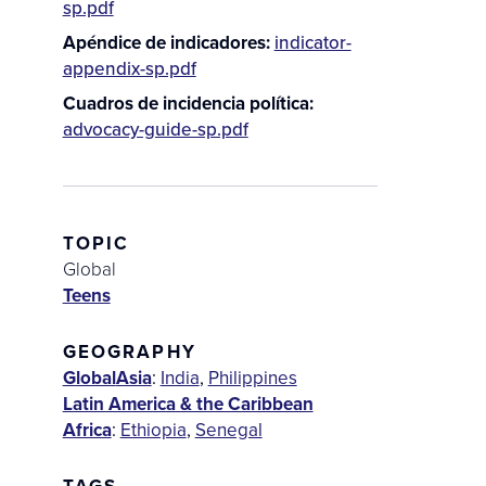
sp.pdf
Apéndice de indicadores
indicator-
appendix-sp.pdf
Cuadros de incidencia política
advocacy-guide-sp.pdf
TOPIC
Global
Teens
GEOGRAPHY
Global
Asia
:
India
,
Philippines
Latin America & the Caribbean
Africa
:
Ethiopia
,
Senegal