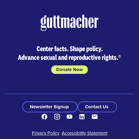
Center facts. Shape policy.
Advance sexual and reproductive rights.
®
Donate Now
Newsletter Signup
Contact Us
Facebook
Instagram
Youtube
LinkedIn
Contacto
Footer
Privacy Policy
Accessibility Statement