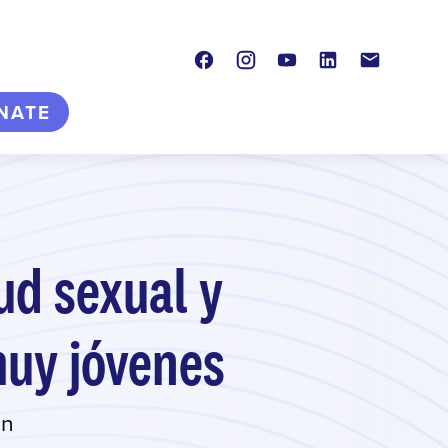
Facebook
Instagram
Youtube
LinkedIn
Contacto
NATE
ud sexual y
muy jóvenes
en