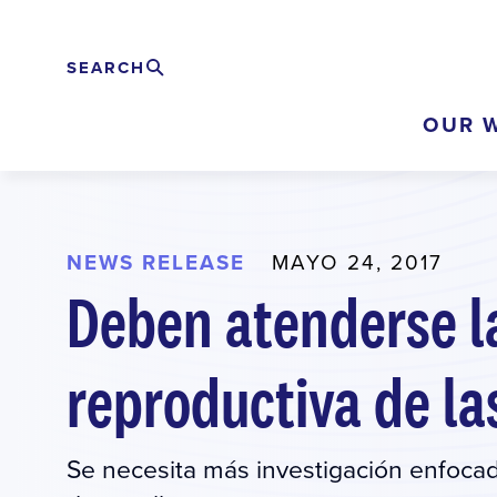
Skip
to
SEARCH
Buscar
EXPAND
main
OUR 
content
NEWS RELEASE
MAYO 24, 2017
Deben atenderse l
reproductiva de la
Se necesita más investigación enfocad