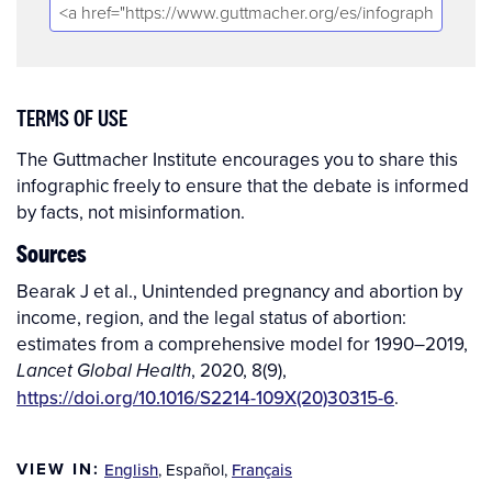
TERMS OF USE
The Guttmacher Institute encourages you to share this
infographic freely to ensure that the debate is informed
by facts, not misinformation.
Sources
Bearak J et al., Unintended pregnancy and abortion by
income, region, and the legal status of abortion:
estimates from a comprehensive model for 1990–2019,
, 2020, 8(9),
Lancet Global Health
https://doi.org/10.1016/S2214-109X(20)30315-6
.
VIEW IN:
English
,
Español
,
Français