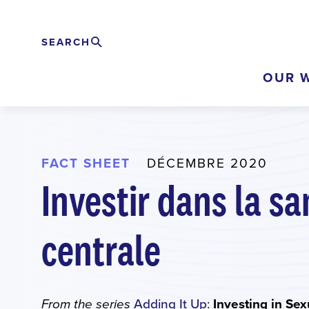
Skip
to
SEARCH
Rechercher
EXPAND
main
OUR 
content
FACT SHEET
DÉCEMBRE 2020
Investir dans la sa
centrale
Adding It Up
:
Investing in Sex
From the series