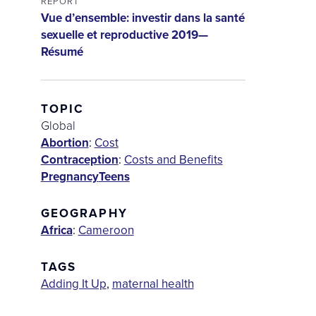
REPORT
Vue d’ensemble: investir dans la santé
sexuelle et reproductive 2019—
Résumé
TOPIC
Global
Abortion
:
Cost
Contraception
:
Costs and Benefits
Pregnancy
Teens
GEOGRAPHY
Africa
:
Cameroon
TAGS
Adding It Up
,
maternal health