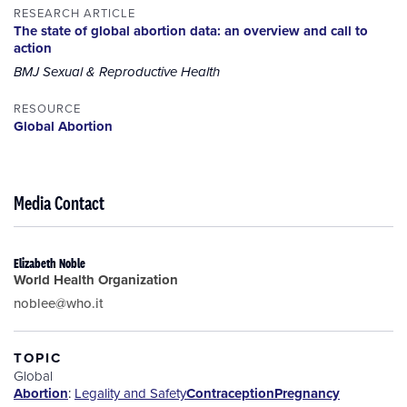
RESEARCH ARTICLE
The state of global abortion data: an overview and call to
action
BMJ Sexual & Reproductive Health
RESOURCE
Global Abortion
Media Contact
Elizabeth Noble
World Health Organization
noblee@who.it
TOPIC
Global
Abortion
:
Legality and Safety
Contraception
Pregnancy