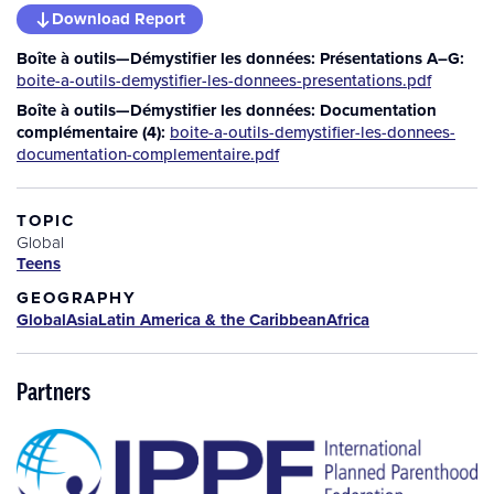
Download Report
Boîte à outils—Démystifier les données: Présentations A–G
Additional
boite-a-outils-demystifier-les-donnees-presentations.pdf
Downloads
Boîte à outils—Démystifier les données: Documentation
complémentaire (4)
boite-a-outils-demystifier-les-donnees-
documentation-complementaire.pdf
TOPIC
Global
Teens
GEOGRAPHY
Global
Asia
Latin America & the Caribbean
Africa
Partners