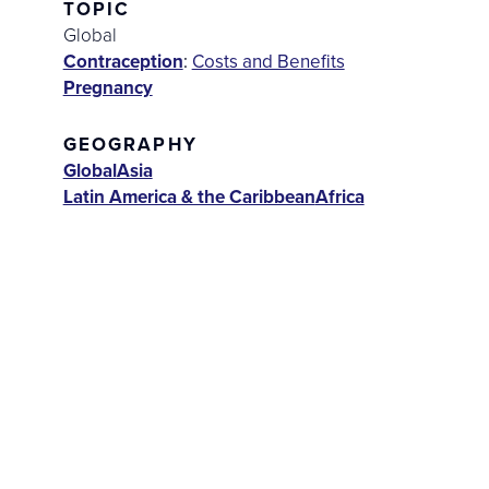
TOPIC
Global
Contraception
:
Costs and Benefits
Pregnancy
GEOGRAPHY
Global
Asia
Latin America & the Caribbean
Africa