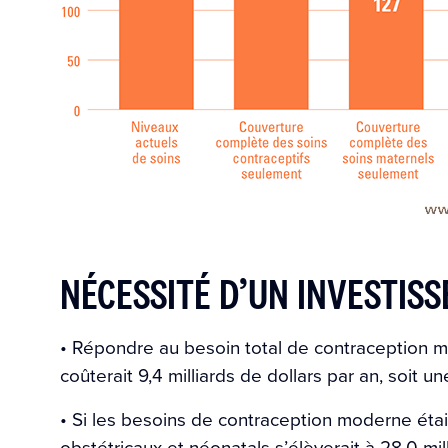
NÉCESSITÉ D’UN INVESTIS
• Répondre au besoin total de contraception
coûterait 9,4 milliards de dollars par an, soit u
• Si les besoins de contraception moderne étaie
obstétricaux et néonatals s’élèverait à 28,0 mil