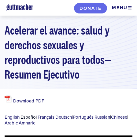
Skip
MENU
DONATE
to
main
Acelerar el avance: salud y
content
derechos sexuales y
reproductivos para todos—
Resumen Ejecutivo
Download PDF
English
|
Español
|
Français
|
Deutsch
|
Português
|
Russian
|
Chinese
|
Arabic
|
Amharic