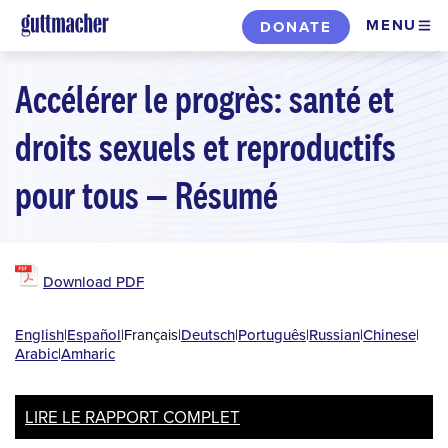
Skip
MENU
DONATE
to
main
Accélérer le progrès: santé et
content
droits sexuels et reproductifs
pour tous — Résumé
Download PDF
English
|
Español
|
Français
|
Deutsch
|
Português
|
Russian
|
Chinese
|
Arabic
|
Amharic
LIRE LE RAPPORT COMPLET