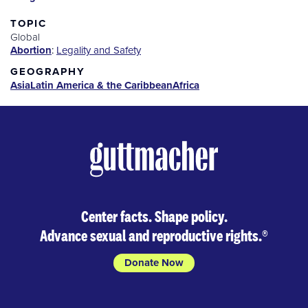
TOPIC
Global
Abortion
:
Legality and Safety
GEOGRAPHY
Asia
Latin America & the Caribbean
Africa
Center facts. Shape policy.
Advance sexual and reproductive rights.
®
Donate Now