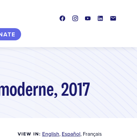
Facebook
Instagram
Youtube
LinkedIn
Contact
NATE
 moderne, 2017
English
,
Español
,
Français
VIEW IN: