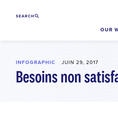
Skip
to
SEARCH
Rechercher
EXPAND
main
OUR 
content
INFOGRAPHIC
JUIN 29, 2017
Besoins non satisf