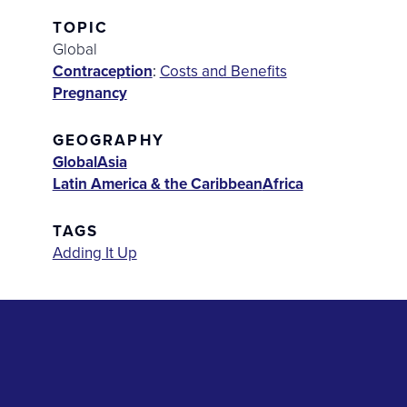
TOPIC
Global
Contraception
:
Costs and Benefits
Pregnancy
GEOGRAPHY
Global
Asia
Latin America & the Caribbean
Africa
TAGS
Adding It Up