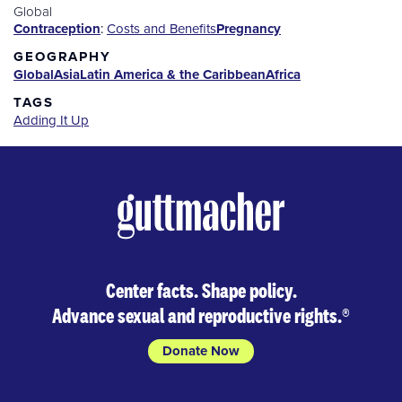
Global
Contraception
:
Costs and Benefits
Pregnancy
GEOGRAPHY
Global
Asia
Latin America & the Caribbean
Africa
TAGS
Adding It Up
Center facts. Shape policy.
Advance sexual and reproductive rights.
®
Donate Now