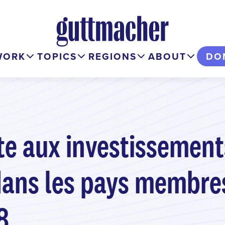
WORK
TOPICS
REGIONS
ABOUT
DO
e aux investissements
dans les pays membres
8