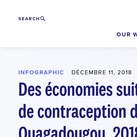
Skip
to
SEARCH
Rechercher
EXPAND
main
OUR 
content
INFOGRAPHIC
DÉCEMBRE 11, 2018
Des économies suit
de contraception 
Ouagadougou, 201