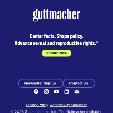
Center facts. Shape policy.
Advance sexual and reproductive rights.
®
Donate Now
Newsletter Signup
Contact Us
Facebook
Instagram
Youtube
LinkedIn
Contact
Footer
Privacy Policy
Accessibility Statement
© 2026 Guttmacher Institute. The Guttmacher Institute is